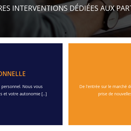
ES INTERVENTIONS DÉDIÉES AUX PAR
SONNELLE
 personnel. Nous vous
De l'entrée sur le marché de
on de soi - Défis - Soutien
- Conseil RH - Bilan prof
 et votre autonomie [...]
prise de nouvelles
E
L