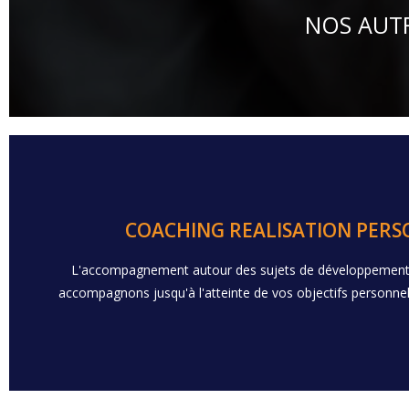
NOS AUTR
Nos accompagnements
COACHING REALISATION PER
L'accompagnement autour des sujets de développement
- Prise de recul - Challenge - Gestion du stress - Compréhensi
accompagnons jusqu'à l'atteinte de vos objectifs personnels
UNE AUTRE DYNAMIQU