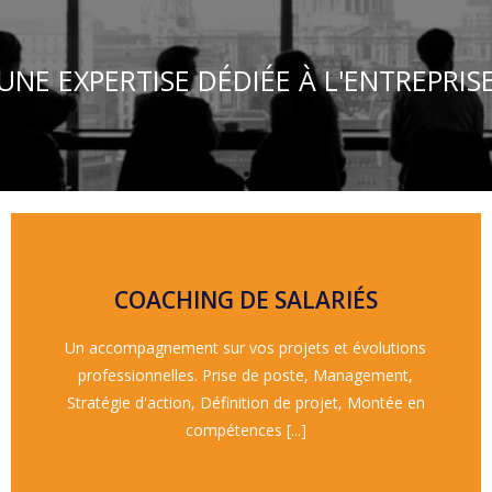
UNE EXPERTISE DÉDIÉE À L'ENTREPRIS
En savoir plus
COACHING DE SALARIÉS
Communication - Management
Un accompagnement sur vos projets et évolutions
Organisation de projet - Montée en compétences -
professionnelles. Prise de poste, Management,
- Leadership - Bilan professionnel - M.B.T.I -
Stratégie d'action, Définition de projet, Montée en
compétences [...]
TALENTS
CULTIVER ET DYNAMISER LES