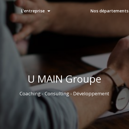
L’entreprise
Nos départements 
n accompagnement Innova
 innovante et unique : transparente, terre à terre et pro