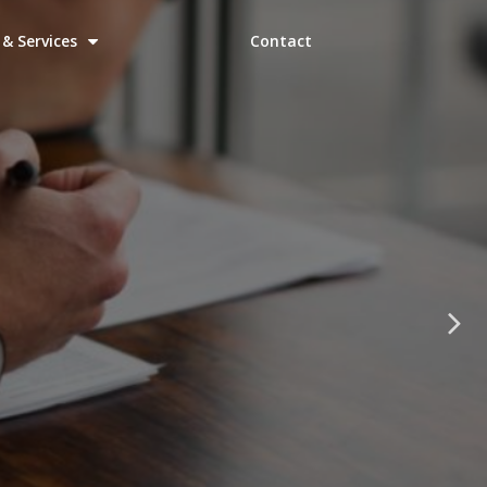
& Services
Contact
nt
fessionnelle.