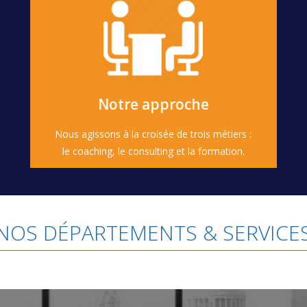
En savoir plus
innovante de l'accompagnement [...]
Notre rôle de coach constitue une approche
Notre approche
Innovante
Nous agissons à la croisée de trois métiers :
le coaching, le consulting et la formation.
NOS DÉPARTEMENTS & SERVICE