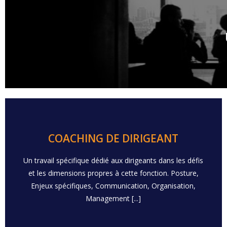
En savoir plus
COACHING DE DIRIGEANT
Un travail spécifique dédié aux dirigeants dans les défis
- Stratégie
et les dimensions propres à cette fonction. Posture,
Organisation - Leadership - Transitions - Performance
Enjeux spécifiques, Communication, Organisation,
- Communication - Management - Equilibre Pro/Perso -
Management [...]
VERS PLUS DE PERFORMANCE