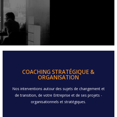
E
Demander un devis
COACHING STRATÉGIQUE &
ORGANISATION​
dynamique de l'organisation, Innovations [...]
Nos interventions autour des sujets de changement et
Prise de recul et Organisation de la nouvelle
de transition, de votre Entreprise et de ses projets -
Définition de votre projet d'Entreprise, Brainstorming,
organisationnels et stratégiques.
UNE DYNAMIQUE VERS DEMAIN