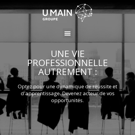
UNE VIE
PROFESSIONNELLE
AUTREMENT :
Optez pour une dynamique de réussite et
d'apprentissage. Devenez acteur de vos
opportunités.